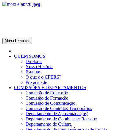
CPERS – Sindicato
CPERS – Sindicato dos Professores e Funcionários de escola do
Estado do Rio Grande do Sul
Menu Principal
QUEM SOMOS
Diretoria
Nossa História
Estatuto
O que é o CPERS?
Privacidade
COMISSÕES E DEPARTAMENTOS
Comissão de Educação
Comissão de Formação
Comissão de Comunicação
Comissão de Contratos Temporários
Departamento de Aposentadas(os)
Departamento de Combate ao Racismo
Departamento de Cultura
Departamento de Funcionárias(os) de Escola