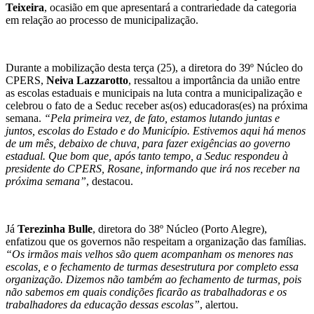
Teixeira
, ocasião em que apresentará a contrariedade da categoria
em relação ao processo de municipalização.
Durante a mobilização desta terça (25), a diretora do 39º Núcleo do
CPERS,
Neiva Lazzarotto
, ressaltou a importância da união entre
as escolas estaduais e municipais na luta contra a municipalização e
celebrou o fato de a Seduc receber as(os) educadoras(es) na próxima
semana.
“Pela primeira vez, de fato, estamos lutando juntas e
juntos, escolas do Estado e do Município. Estivemos aqui há menos
de um mês, debaixo de chuva, para fazer exigências ao governo
estadual. Que bom que, após tanto tempo, a Seduc respondeu à
presidente do CPERS, Rosane, informando que irá nos receber na
próxima semana”
, destacou.
Já
Terezinha Bulle
, diretora do 38º Núcleo (Porto Alegre),
enfatizou que os governos não respeitam a organização das famílias.
“Os irmãos mais velhos são quem acompanham os menores nas
escolas, e o fechamento de turmas desestrutura por completo essa
organização. Dizemos não também ao fechamento de turmas, pois
não sabemos em quais condições ficarão as trabalhadoras e os
trabalhadores da educação dessas escolas”
, alertou.