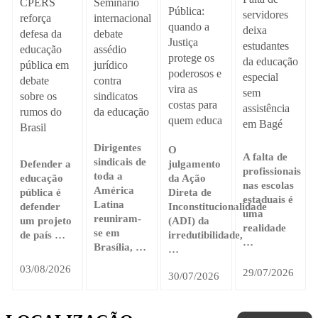
Seminário
CPERS
Pública:
servidores
internacional
reforça
quando a
deixa
debate
defesa da
Justiça
estudantes
assédio
educação
protege os
da educação
jurídico
pública em
poderosos e
especial
contra
debate
vira as
sem
sindicatos
sobre os
costas para
assistência
da educação
rumos do
quem educa
em Bagé
Brasil
Dirigentes
O
A falta de
sindicais de
Defender a
julgamento
profissionais
toda a
educação
da Ação
nas escolas
América
pública é
Direta de
estaduais é
Latina
defender
Inconstitucionalidade
uma
reuniram-
um projeto
(ADI) da
realidade
se em
de país …
irredutibilidade,
…
Brasília, …
…
03/08/2026
29/07/2026
30/07/2026