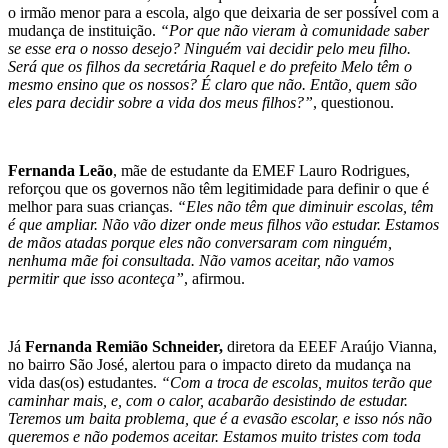
o irmão menor para a escola, algo que deixaria de ser possível com a
mudança de instituição.
“Por que não vieram à comunidade saber
se esse era o nosso desejo? Ninguém vai decidir pelo meu filho.
Será que os filhos da secretária Raquel e do prefeito Melo têm o
mesmo ensino que os nossos? É claro que não. Então, quem são
eles para decidir sobre a vida dos meus filhos?”
, questionou.
Fernanda Leão
, mãe de estudante da EMEF Lauro Rodrigues,
reforçou que os governos não têm legitimidade para definir o que é
melhor para suas crianças.
“Eles não têm que diminuir escolas, têm
é que ampliar. Não vão dizer onde meus filhos vão estudar. Estamos
de mãos atadas porque eles não conversaram com ninguém,
nenhuma mãe foi consultada. Não vamos aceitar, não vamos
permitir que isso aconteça”
, afirmou.
Já
Fernanda Remião Schneider,
diretora da EEEF Araújo Vianna,
no bairro São José, alertou para o impacto direto da mudança na
vida das(os) estudantes.
“Com a troca de escolas, muitos terão que
caminhar mais, e, com o calor, acabarão desistindo de estudar.
Teremos um baita problema, que é a evasão escolar, e isso nós não
queremos e não podemos aceitar. Estamos muito tristes com toda