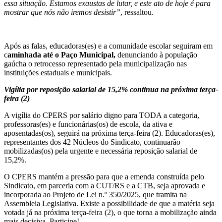
essa situação. Estamos exaustas de lutar, e este ato de hoje é para
mostrar que nós não iremos desistir”
, ressaltou.
Após as falas, educadoras(es) e a comunidade escolar seguiram em
c
aminhada até o Paço Municipal,
denunciando à população
gaúcha o retrocesso representado pela municipalização nas
instituições estaduais e municipais.
Vigília por reposição salarial de 15,2% continua na próxima terça-
feira (2)
A vigília do CPERS por salário digno para TODA a categoria,
professoras(es) e funcionárias(os) de escola, da ativa e
aposentadas(os), seguirá na próxima terça-feira (2). Educadoras(es),
representantes dos 42 Núcleos do Sindicato, continuarão
mobilizadas(os) pela urgente e necessária reposição salarial de
15,2%.
O CPERS mantém a pressão para que a emenda construída pelo
Sindicato, em parceria com a CUT/RS e a CTB, seja aprovada e
incorporada ao Projeto de Lei n.º 350/2025, que tramita na
Assembleia Legislativa. Existe a possibilidade de que a matéria seja
votada já na próxima terça-feira (2), o que torna a mobilização ainda
mais decisiva. Participe!