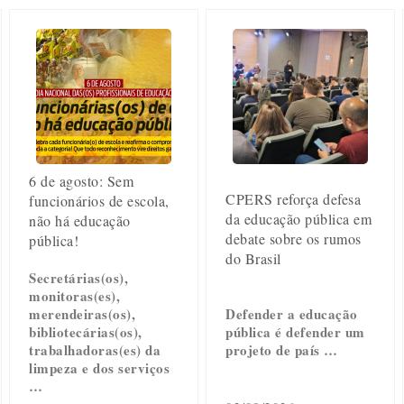
6 de agosto: Sem
CPERS reforça defesa
funcionários de escola,
da educação pública em
não há educação
debate sobre os rumos
pública!
do Brasil
Secretárias(os),
monitoras(es),
merendeiras(os),
Defender a educação
bibliotecárias(os),
pública é defender um
trabalhadoras(es) da
projeto de país …
limpeza e dos serviços
…