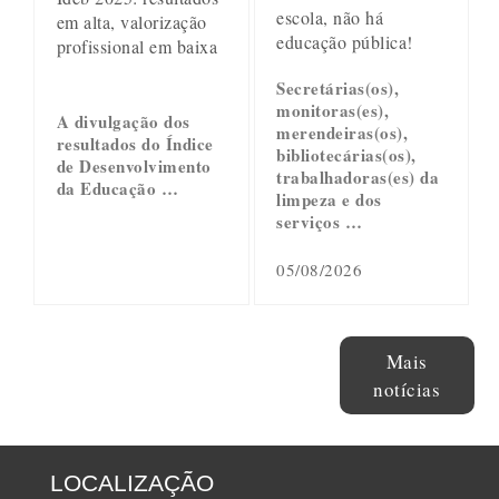
escola, não há
em alta, valorização
educação pública!
profissional em baixa
Secretárias(os),
monitoras(es),
A divulgação dos
merendeiras(os),
resultados do Índice
bibliotecárias(os),
de Desenvolvimento
trabalhadoras(es) da
da Educação …
limpeza e dos
serviços …
05/08/2026
Mais
notícias
LOCALIZAÇÃO