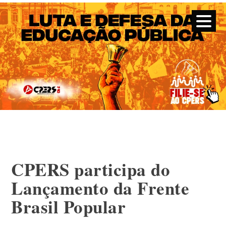
CPERS – Sindicato
CPERS – Sindicato dos Professores e Funcionários de escola
do Estado do Rio Grande do Sul
Skip
to
content
CPERS participa do
Lançamento da Frente
Brasil Popular