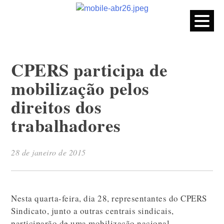
CPERS – Sindicato
CPERS – Sindicato dos Professores e Funcionários de escola
do Estado do Rio Grande do Sul
Skip
to
content
CPERS participa de
mobilização pelos
direitos dos
trabalhadores
28 de janeiro de 2015
Nesta quarta-feira, dia 28, representantes do CPERS
Sindicato, junto a outras centrais sindicais,
participarão de uma mobilização nacional