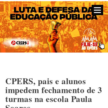
CPERS – Sindicato
CPERS – Sindicato dos Professores e Funcionários de escola
do Estado do Rio Grande do Sul
Skip
to
content
CPERS, pais e alunos
impedem fechamento de 3
turmas na escola Paula
Soares