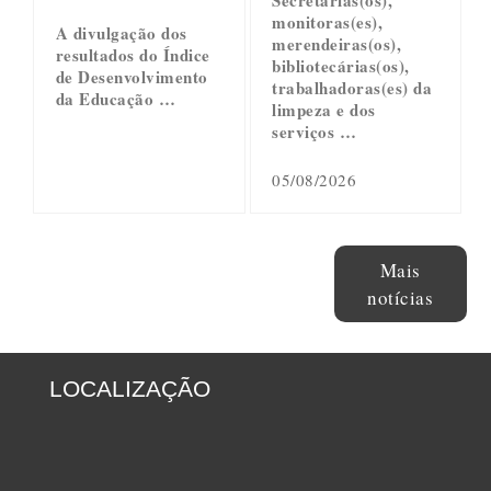
Secretárias(os),
monitoras(es),
A divulgação dos
merendeiras(os),
resultados do Índice
bibliotecárias(os),
de Desenvolvimento
trabalhadoras(es) da
da Educação …
limpeza e dos
serviços …
05/08/2026
Mais
notícias
LOCALIZAÇÃO