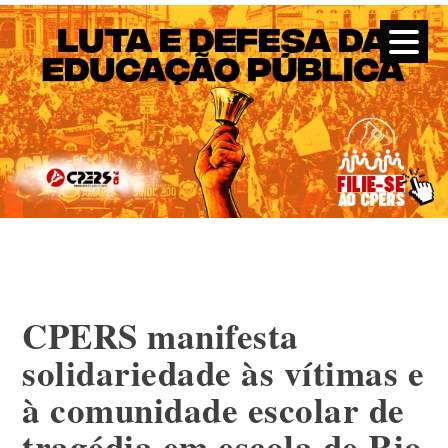
CPERS – Sindicato
CPERS – Sindicato dos Professores e Funcionários de escola
do Estado do Rio Grande do Sul
Skip
to
content
CPERS manifesta
solidariedade às vítimas e
à comunidade escolar de
tragédia em escola de Rio