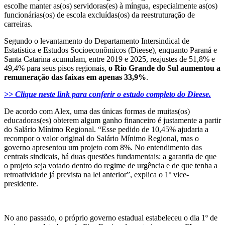
escolhe manter as(os) servidoras(es) à míngua, especialmente as(os)
funcionárias(os) de escola excluídas(os) da reestruturação de
carreiras.
Segundo o levantamento do Departamento Intersindical de
Estatística e Estudos Socioeconômicos (Dieese), enquanto Paraná e
Santa Catarina acumulam, entre 2019 e 2025, reajustes de 51,8% e
49,4% para seus pisos regionais,
o Rio Grande do Sul aumentou a
remuneração das faixas em
apenas 33,9%
.
>> Clique neste link para conferir o estudo completo do Dieese.
De acordo com Alex, uma das únicas formas de muitas(os)
educadoras(es) obterem algum ganho financeiro é justamente a partir
do Salário Mínimo Regional. “Esse pedido de 10,45% ajudaria a
recompor o valor original do Salário Mínimo Regional, mas o
governo apresentou um projeto com 8%. No entendimento das
centrais sindicais, há duas questões fundamentais: a garantia de que
o projeto seja votado dentro do regime de urgência e de que tenha a
retroatividade já prevista na lei anterior”, explica o 1º vice-
presidente.
No ano passado, o próprio governo estadual estabeleceu o dia 1º de