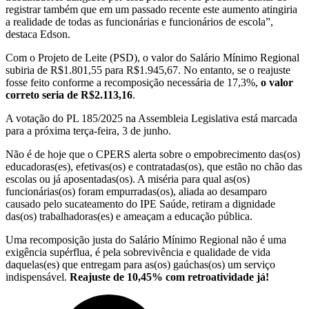
registrar também que em um passado recente este aumento atingiria
a realidade de todas as funcionárias e funcionários de escola”,
destaca Edson.
Com o Projeto de Leite (PSD), o valor do Salário Mínimo Regional
subiria de R$1.801,55 para R$1.945,67. No entanto, se o reajuste
fosse feito conforme a recomposição necessária de 17,3%,
o valor
correto seria de R$2.113,16
.
A votação do PL 185/2025 na Assembleia Legislativa está marcada
para a próxima terça-feira, 3 de junho.
Não é de hoje que o CPERS alerta sobre o empobrecimento das(os)
educadoras(es), efetivas(os) e contratadas(os), que estão no chão das
escolas ou já aposentadas(os). A miséria para qual as(os)
funcionárias(os) foram empurradas(os), aliada ao desamparo
causado pelo sucateamento do IPE Saúde, retiram a dignidade
das(os) trabalhadoras(es) e ameaçam a educação pública.
Uma recomposição justa do Salário Mínimo Regional não é uma
exigência supérflua, é pela sobrevivência e qualidade de vida
daquelas(es) que entregam para as(os) gaúchas(os) um serviço
indispensável.
Reajuste de 10,45% com retroatividade já!