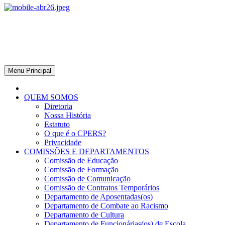
CPERS – Sindicato
CPERS – Sindicato dos Professores e Funcionários de escola do
Estado do Rio Grande do Sul
Menu Principal
QUEM SOMOS
Diretoria
Nossa História
Estatuto
O que é o CPERS?
Privacidade
COMISSÕES E DEPARTAMENTOS
Comissão de Educação
Comissão de Formação
Comissão de Comunicação
Comissão de Contratos Temporários
Departamento de Aposentadas(os)
Departamento de Combate ao Racismo
Departamento de Cultura
Departamento de Funcionárias(os) de Escola