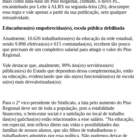
maio como data-base do Piso Regional, contudo, o novo PL,
encaminhado por Leite à ALRS na segunda-feira (26), descumpre
essa regra e vale apenas a partir da sua publicação, sem qualquer
retroatividade.
Educadoras(es) empobrecidas(es), escola pública debilitada
Atualmente, 10.626 trabalhadoras(es) da educação da rede estadual,
sendo 9.896 efetivas(os) e 615 contratadas(os), recebem tão pouco
que precisam de um completivo salarial para atingir o valor do Piso
Regional.
Vale destacar que, atualmente, 99% das(os) servidoras(es)
públicas(os) do Estado que dependem dessa complementação, estão
na educação, e
videnciando que são as(os) funcionárias(os) de escola
as(os) mais desvalorizadas(os).
Para o 2º vice-presidente do Sindicato, a luta pelo aumento do Piso
Regional deve ser de toda a população, pois a estabilidade
financeira,
o bem-estar social e a satisfação no local de trabalho
das(os) gaúchas(os) estão relacionados a esse salário. “Na educação,
em especial, tem reflexo direto nas vidas e possibilidades das
famílias de nossos alunos, que são filhos de trabalhadoras e
trabalhadores atingidos por essa política. Não podemos deixar de