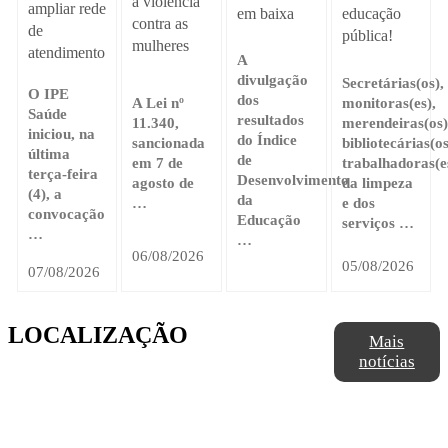
à violência
ampliar rede
em baixa
educação
contra as
de
pública!
mulheres
atendimento
A
divulgação
Secretárias(os),
O IPE
dos
A Lei nº
monitoras(es),
Saúde
resultados
11.340,
merendeiras(os)
iniciou, na
do Índice
sancionada
bibliotecárias(os
última
de
em 7 de
trabalhadoras(e
terça-feira
Desenvolvimento
agosto de
da limpeza
(4), a
da
…
e dos
convocação
Educação
serviços …
…
…
06/08/2026
05/08/2026
07/08/2026
LOCALIZAÇÃO
Mais
notícias