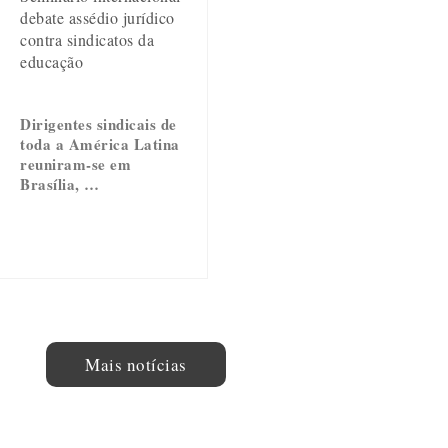
debate assédio jurídico
contra sindicatos da
educação
Dirigentes sindicais de
toda a América Latina
reuniram-se em
Brasília, …
Mais notícias