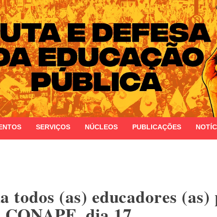
 do Estado do Rio Grande do Sul
ENTOS
SERVIÇOS
NÚCLEOS
PUBLICAÇÕES
NOTÍC
 todos (as) educadores (as) 
a CONAPE, dia 17