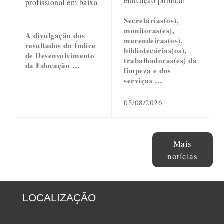
educação pública!
profissional em baixa
Secretárias(os),
monitoras(es),
A divulgação dos
merendeiras(os),
resultados do Índice
bibliotecárias(os),
de Desenvolvimento
trabalhadoras(es) da
da Educação …
limpeza e dos
serviços …
05/08/2026
Mais
notícias
LOCALIZAÇÃO