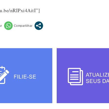
tu.be/nRIPxi4AitI”]