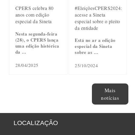
#EleiçõesCPERS2024:
CPERS celebra 80
acesse a Sineta
anos com edição
especial sobre o pleito
especial da Sineta
da entidade
Nesta segunda-feira
(28), o CPERS lança
Está no ar a edição
uma edição histórica
especial da Sineta
da …
sobre as …
28/04/2025
25/10/2024
Mais
notícias
LOCALIZAÇÃO