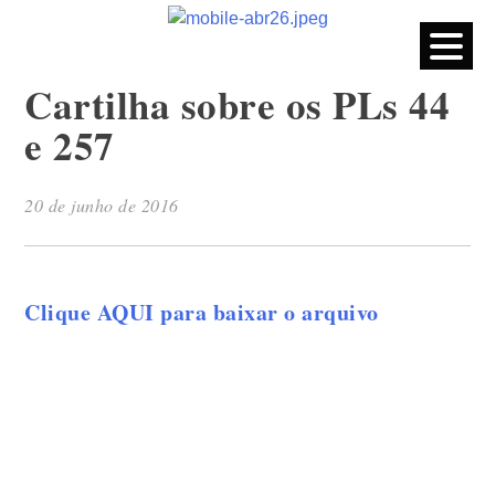
CPERS – Sindicato
CPERS – Sindicato dos Professores e Funcionários de escola
do Estado do Rio Grande do Sul
Skip
Cartilha sobre os PLs 44
to
content
e 257
20 de junho de 2016
Clique AQUI para baixar o arquivo