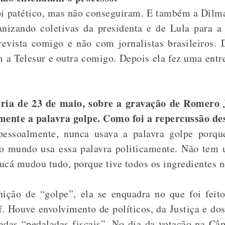
oi patético, mas não conseguiram. E também a Dilma
anizando coletivas da presidenta e de Lula para a
vista comigo e não com jornalistas brasileiros. D
 Telesur e outra comigo. Depois ela fez uma entre
ria de 23 de maio, sobre a gravação de Romero J
amente a palavra golpe. Como foi a repercussão de
essoalmente, nunca usava a palavra golpe porq
do mundo usa essa palavra politicamente. Não tem u
ucá mudou tudo, porque tive todos os ingredientes n
nição de “golpe”, ela se enquadra no que foi feit
. Houve envolvimento de políticos, da Justiça e dos 
adas “pedaladas fiscais”. No dia da votação na Câ