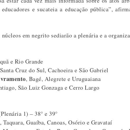
a estar cada vez mais informada sobre os atos arb
s educadores e sucateia a educação pública”, afir
 núcleos em negrito sediarão a plenária e a organiza
quã e Rio Grande
 Santa Cruz do Sul, Cachoeira e São Gabriel
ivramento
, Bagé, Alegrete e Uruguaiana
antiago, São Luiz Gonzaga e Cerro Largo
Plenária 1) – 38° e 39°
, Taquara, Guaíba, Canoas, Osório e Gravataí