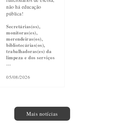
não há educação
pública!
Secretárias(os),
monitoras(es),
merendeiras(os),
bibliotecárias(os),
trabalhadoras(es) da
limpeza e dos serviços
…
05/08/2026
Mais notícias