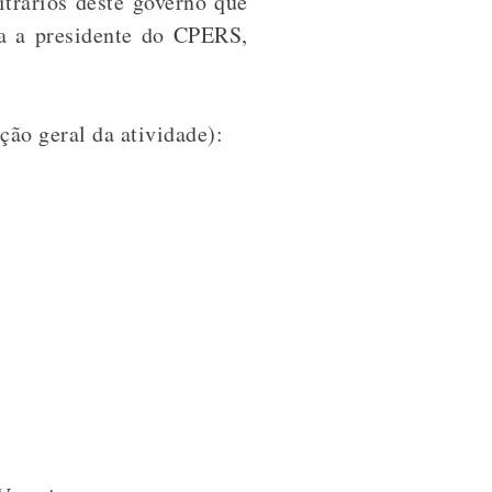
itrários deste governo que
ma a presidente do CPERS,
ção geral da atividade):