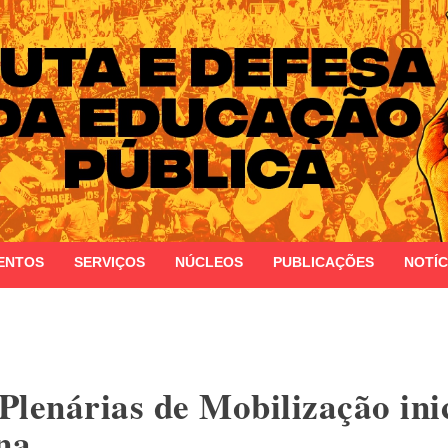
 do Estado do Rio Grande do Sul
ENTOS
SERVIÇOS
NÚCLEOS
PUBLICAÇÕES
NOTÍC
Plenárias de Mobilização ini
na