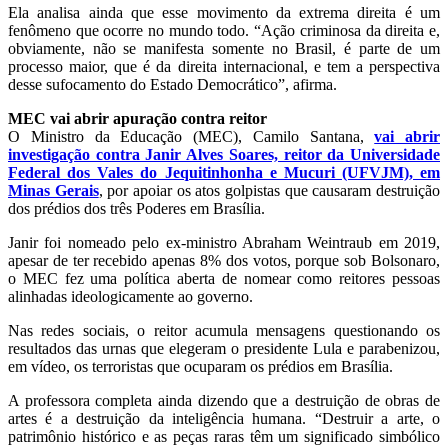
Ela analisa ainda que esse movimento da extrema direita é um
fenômeno que ocorre no mundo todo. “Ação criminosa da direita e,
obviamente, não se manifesta somente no Brasil, é parte de um
processo maior, que é da direita internacional, e tem a perspectiva
desse sufocamento do Estado Democrático”, afirma.
MEC vai abrir apuração contra reitor
O Ministro da Educação (MEC), Camilo Santana,
vai abrir
investigação contra Janir Alves Soares, reitor da Universidade
Federal dos Vales do Jequitinhonha e Mucuri (UFVJM), em
Minas Gerais
, por apoiar os atos golpistas que causaram destruição
dos prédios dos três Poderes em Brasília.
Janir foi nomeado pelo ex-ministro Abraham Weintraub em 2019,
apesar de ter recebido apenas 8% dos votos, porque sob Bolsonaro,
o MEC fez uma política aberta de nomear como reitores pessoas
alinhadas ideologicamente ao governo.
Nas redes sociais, o reitor acumula mensagens questionando os
resultados das urnas que elegeram o presidente Lula e parabenizou,
em vídeo, os terroristas que ocuparam os prédios em Brasília.
A professora completa ainda dizendo que a destruição de obras de
artes é a destruição da inteligência humana. “Destruir a arte, o
patrimônio histórico e as peças raras têm um significado simbólico