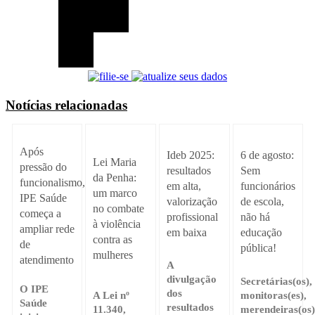
Notícias relacionadas
Após
Ideb 2025:
6 de agosto:
Lei Maria
pressão do
resultados
Sem
da Penha:
funcionalismo,
em alta,
funcionários
um marco
IPE Saúde
valorização
de escola,
no combate
começa a
profissional
não há
à violência
ampliar rede
em baixa
educação
contra as
de
pública!
mulheres
atendimento
A
divulgação
Secretárias(os),
O IPE
dos
A Lei nº
monitoras(es),
Saúde
resultados
11.340,
merendeiras(os)