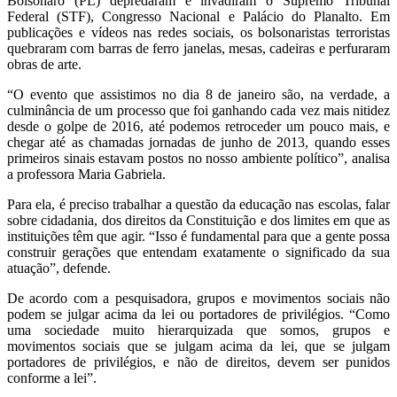
Bolsonaro (PL) depredaram e invadiram o Supremo Tribunal
Federal (STF), Congresso Nacional e Palácio do Planalto. Em
publicações e vídeos nas redes sociais, os bolsonaristas terroristas
quebraram com barras de ferro janelas, mesas, cadeiras e perfuraram
obras de arte.
“O evento que assistimos no dia 8 de janeiro são, na verdade, a
culminância de um processo que foi ganhando cada vez mais nitidez
desde o golpe de 2016, até podemos retroceder um pouco mais, e
chegar até as chamadas jornadas de junho de 2013, quando esses
primeiros sinais estavam postos no nosso ambiente político”, analisa
a professora Maria Gabriela.
Para ela, é preciso trabalhar a questão da educação nas escolas, falar
sobre cidadania, dos direitos da Constituição e dos limites em que as
instituições têm que agir. “Isso é fundamental para que a gente possa
construir gerações que entendam exatamente o significado da sua
atuação”, defende.
De acordo com a pesquisadora, grupos e movimentos sociais não
podem se julgar acima da lei ou portadores de privilégios. “Como
uma sociedade muito hierarquizada que somos, grupos e
movimentos sociais que se julgam acima da lei, que se julgam
portadores de privilégios, e não de direitos, devem ser punidos
conforme a lei”.