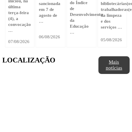
iniciou, na
do Índice
sancionada
bibliotecárias(os
última
de
em 7 de
trabalhadoras(e
terça-feira
Desenvolvimento
agosto de
da limpeza
(4), a
da
…
e dos
convocação
Educação
serviços …
…
…
06/08/2026
05/08/2026
07/08/2026
LOCALIZAÇÃO
Mais
notícias