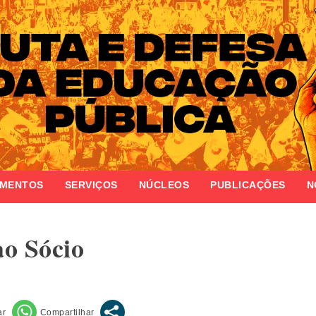
ola do Estado do Rio Grande do Sul
AMENTOS
SERVIÇOS
NÚCLEOS
PUBLICAÇÕES
N
o Sócio