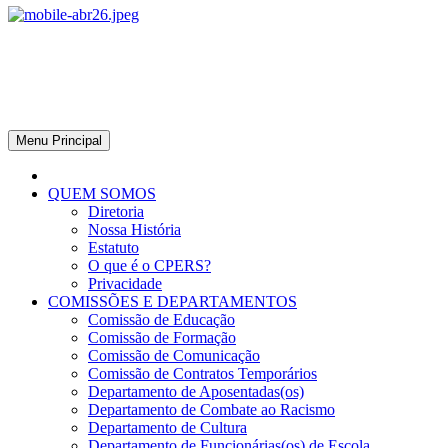
CPERS – Sindicato
CPERS – Sindicato dos Professores e Funcionários de escola do
Estado do Rio Grande do Sul
Menu Principal
QUEM SOMOS
Diretoria
Nossa História
Estatuto
O que é o CPERS?
Privacidade
COMISSÕES E DEPARTAMENTOS
Comissão de Educação
Comissão de Formação
Comissão de Comunicação
Comissão de Contratos Temporários
Departamento de Aposentadas(os)
Departamento de Combate ao Racismo
Departamento de Cultura
Departamento de Funcionárias(os) de Escola