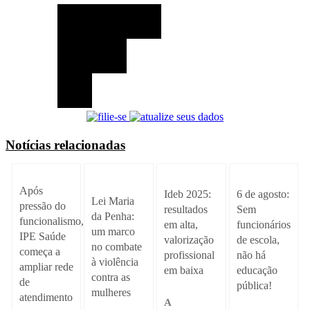
Notícias relacionadas
Após
Ideb 2025:
6 de agosto:
Lei Maria
pressão do
resultados
Sem
da Penha:
funcionalismo,
em alta,
funcionários
um marco
IPE Saúde
valorização
de escola,
no combate
começa a
profissional
não há
à violência
ampliar rede
em baixa
educação
contra as
de
pública!
mulheres
atendimento
A