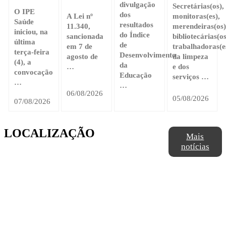
divulgação
Secretárias(os),
O IPE
dos
A Lei nº
monitoras(es),
Saúde
resultados
11.340,
merendeiras(os)
iniciou, na
do Índice
sancionada
bibliotecárias(os
última
de
em 7 de
trabalhadoras(e
terça-feira
Desenvolvimento
agosto de
da limpeza
(4), a
da
…
e dos
convocação
Educação
serviços …
…
…
06/08/2026
05/08/2026
07/08/2026
LOCALIZAÇÃO
Mais
notícias