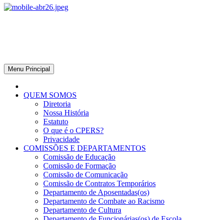
CPERS – Sindicato
CPERS – Sindicato dos Professores e Funcionários de escola do
Estado do Rio Grande do Sul
Menu Principal
QUEM SOMOS
Diretoria
Nossa História
Estatuto
O que é o CPERS?
Privacidade
COMISSÕES E DEPARTAMENTOS
Comissão de Educação
Comissão de Formação
Comissão de Comunicação
Comissão de Contratos Temporários
Departamento de Aposentadas(os)
Departamento de Combate ao Racismo
Departamento de Cultura
Departamento de Funcionárias(os) de Escola