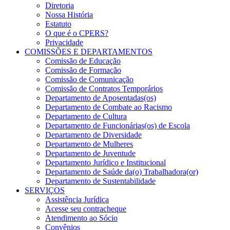
Diretoria
Nossa História
Estatuto
O que é o CPERS?
Privacidade
COMISSÕES E DEPARTAMENTOS
Comissão de Educação
Comissão de Formação
Comissão de Comunicação
Comissão de Contratos Temporários
Departamento de Aposentadas(os)
Departamento de Combate ao Racismo
Departamento de Cultura
Departamento de Funcionárias(os) de Escola
Departamento de Diversidade
Departamento de Mulheres
Departamento de Juventude
Departamento Jurídico e Institucional
Departamento de Saúde da(o) Trabalhadora(or)
Departamento de Sustentabilidade
SERVIÇOS
Assistência Jurídica
Acesse seu contracheque
Atendimento ao Sócio
Convênios