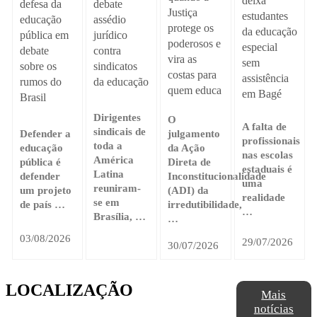
deixa
debate
defesa da
Justiça
estudantes
assédio
educação
protege os
da educação
jurídico
pública em
poderosos e
especial
contra
debate
vira as
sem
sindicatos
sobre os
costas para
assistência
da educação
rumos do
quem educa
em Bagé
Brasil
Dirigentes
O
A falta de
sindicais de
Defender a
julgamento
profissionais
toda a
educação
da Ação
nas escolas
América
pública é
Direta de
estaduais é
Latina
defender
Inconstitucionalidade
uma
reuniram-
um projeto
(ADI) da
realidade
se em
de país …
irredutibilidade,
…
Brasília, …
…
03/08/2026
29/07/2026
30/07/2026
LOCALIZAÇÃO
Mais
notícias