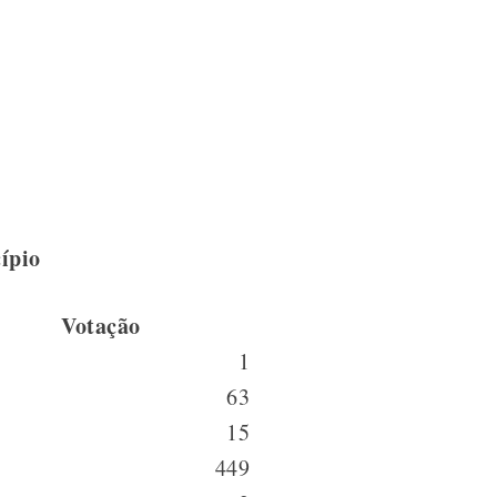
ípio
Votação
1
63
15
449