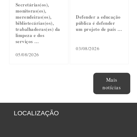
Secretárias(os),
monitoras(es),
merendeiras(os),
Defender a educação
bibliotecárias(os),
pública é defender
trabalhadoras(es) da
um projeto de país …
limpeza e dos
serviços …
03/08/2026
05/08/2026
Mais
notícias
LOCALIZAÇÃO