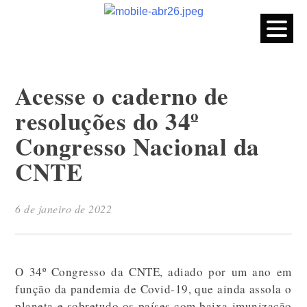
CPERS – Sindicato
CPERS – Sindicato dos Professores e Funcionários de escola
do Estado do Rio Grande do Sul
Skip
to
content
Acesse o caderno de
resoluções do 34º
Congresso Nacional da
CNTE
6 de janeiro de 2022
O 34º Congresso da CNTE, adiado por um ano em
função da pandemia de Covid-19, que ainda assola o
planeta e sobretudo os países com baixa imunização