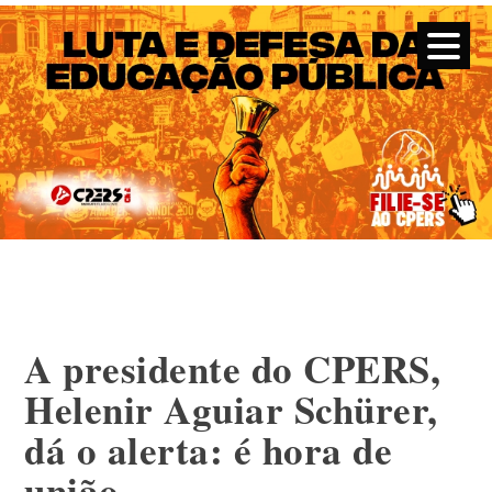
CPERS – Sindicato
CPERS – Sindicato dos Professores e Funcionários de escola
do Estado do Rio Grande do Sul
Skip
to
content
A presidente do CPERS,
Helenir Aguiar Schürer,
dá o alerta: é hora de
união.