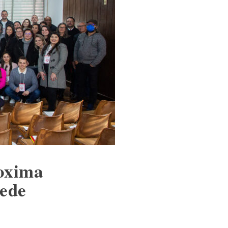
oxima
sede