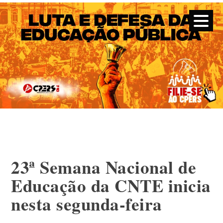
CPERS – Sindicato
CPERS – Sindicato dos Professores e Funcionários de escola
do Estado do Rio Grande do Sul
Skip
to
content
23ª Semana Nacional de
Educação da CNTE inicia
nesta segunda-feira