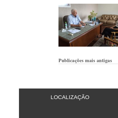
Navegação
Publicações mais antigas
por
posts
LOCALIZAÇÃO