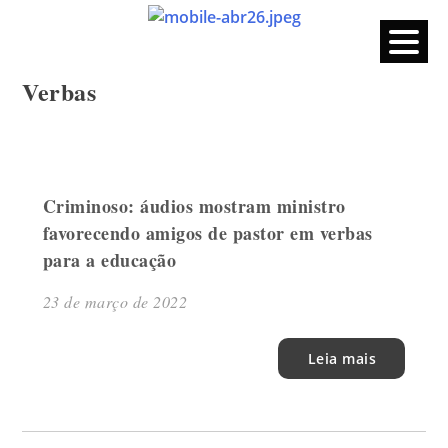
CPERS – Sindicato
CPERS – Sindicato dos Professores e Funcionários de escola
do Estado do Rio Grande do Sul
Skip
Verbas
to
content
Criminoso: áudios mostram ministro
favorecendo amigos de pastor em verbas
para a educação
23 de março de 2022
Leia mais