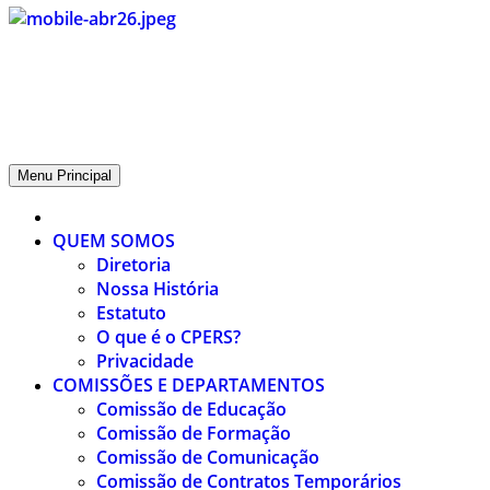
CPERS – Sindicato
CPERS – Sindicato dos Professores e Funcionários de escola do
Estado do Rio Grande do Sul
Menu Principal
QUEM SOMOS
Diretoria
Nossa História
Estatuto
O que é o CPERS?
Privacidade
COMISSÕES E DEPARTAMENTOS
Comissão de Educação
Comissão de Formação
Comissão de Comunicação
Comissão de Contratos Temporários