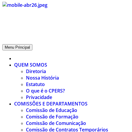
CPERS – Sindicato
CPERS – Sindicato dos Professores e Funcionários de escola do
Estado do Rio Grande do Sul
Menu Principal
QUEM SOMOS
Diretoria
Nossa História
Estatuto
O que é o CPERS?
Privacidade
COMISSÕES E DEPARTAMENTOS
Comissão de Educação
Comissão de Formação
Comissão de Comunicação
Comissão de Contratos Temporários