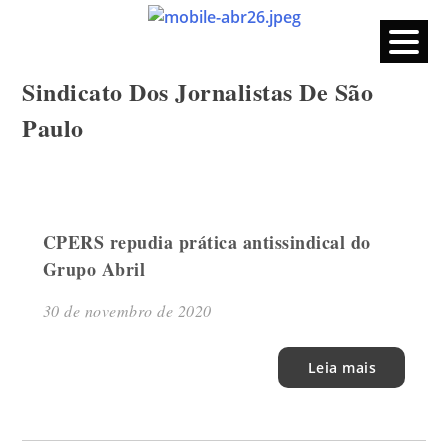
CPERS – Sindicato
CPERS – Sindicato dos Professores e Funcionários de escola
do Estado do Rio Grande do Sul
Skip
Sindicato Dos Jornalistas De São
to
content
Paulo
CPERS repudia prática antissindical do
Grupo Abril
30 de novembro de 2020
Leia mais