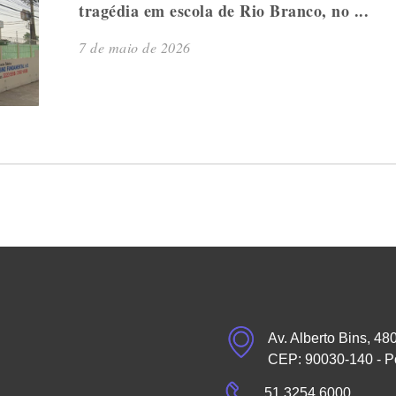
tragédia em escola de Rio Branco, no ...
7 de maio de 2026
Av. Alberto Bins, 48
CEP: 90030-140 - P
51 3254.6000