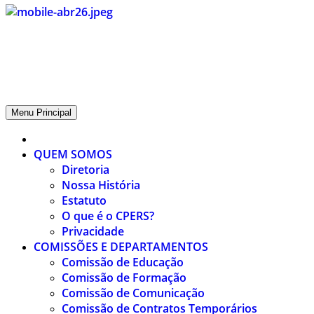
CPERS – Sindicato
CPERS – Sindicato dos Professores e Funcionários de escola do
Estado do Rio Grande do Sul
Menu Principal
QUEM SOMOS
Diretoria
Nossa História
Estatuto
O que é o CPERS?
Privacidade
COMISSÕES E DEPARTAMENTOS
Comissão de Educação
Comissão de Formação
Comissão de Comunicação
Comissão de Contratos Temporários