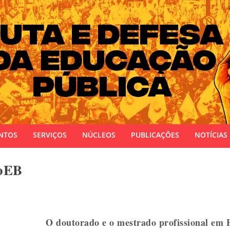
 do Estado do Rio Grande do Sul
NTOS
SERVIÇOS
NÚCLEOS
PUBLICAÇÕES
NOTÍCIAS
roEB
O doutorado e o mestrado profissional em 