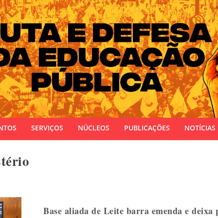
 do Estado do Rio Grande do Sul
NTOS
SERVIÇOS
NÚCLEOS
PUBLICAÇÕES
NOTÍCIAS
tério
Base aliada de Leite barra emenda e deixa 