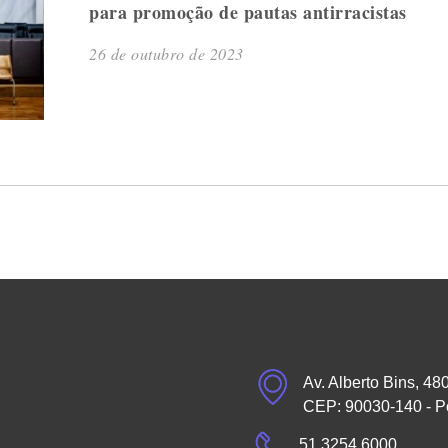
para promoção de pautas antirracistas
26 de outubro de 2023
Av. Alberto Bins, 48
CEP: 90030-140 - P
51 3254.6000