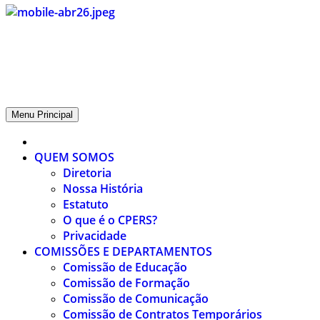
CPERS – Sindicato
CPERS – Sindicato dos Professores e Funcionários de escola do
Estado do Rio Grande do Sul
Menu Principal
QUEM SOMOS
Diretoria
Nossa História
Estatuto
O que é o CPERS?
Privacidade
COMISSÕES E DEPARTAMENTOS
Comissão de Educação
Comissão de Formação
Comissão de Comunicação
Comissão de Contratos Temporários