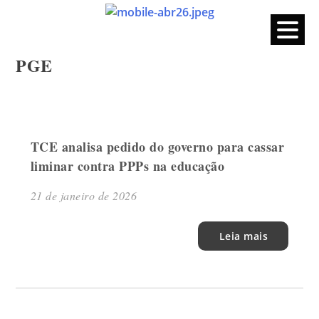
CPERS – Sindicato
CPERS – Sindicato dos Professores e Funcionários de escola
do Estado do Rio Grande do Sul
Skip
PGE
to
content
TCE analisa pedido do governo para cassar
liminar contra PPPs na educação
21 de janeiro de 2026
Leia mais