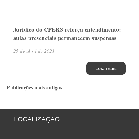
Jurídico do CPERS reforça entendimento:
aulas presenciais permanecem suspensas
25 de abril de 2021
Leia mais
Navegação
Publicações mais antigas
por
posts
LOCALIZAÇÃO