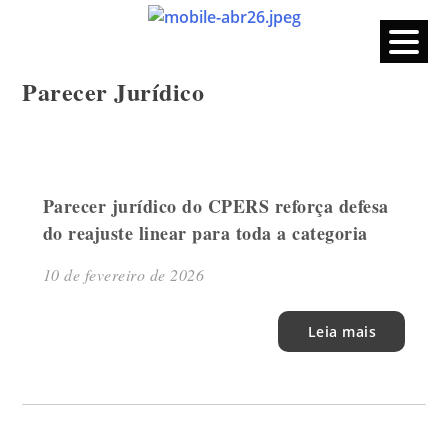
CPERS – Sindicato
CPERS – Sindicato dos Professores e Funcionários de escola
do Estado do Rio Grande do Sul
Skip
Parecer Jurídico
to
content
Parecer jurídico do CPERS reforça defesa
do reajuste linear para toda a categoria
10 de fevereiro de 2026
Leia mais