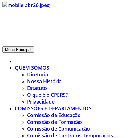
CPERS – Sindicato
CPERS – Sindicato dos Professores e Funcionários de escola do
Estado do Rio Grande do Sul
Menu Principal
QUEM SOMOS
Diretoria
Nossa História
Estatuto
O que é o CPERS?
Privacidade
COMISSÕES E DEPARTAMENTOS
Comissão de Educação
Comissão de Formação
Comissão de Comunicação
Comissão de Contratos Temporários