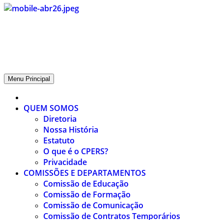
CPERS – Sindicato
CPERS – Sindicato dos Professores e Funcionários de escola do
Estado do Rio Grande do Sul
Menu Principal
QUEM SOMOS
Diretoria
Nossa História
Estatuto
O que é o CPERS?
Privacidade
COMISSÕES E DEPARTAMENTOS
Comissão de Educação
Comissão de Formação
Comissão de Comunicação
Comissão de Contratos Temporários