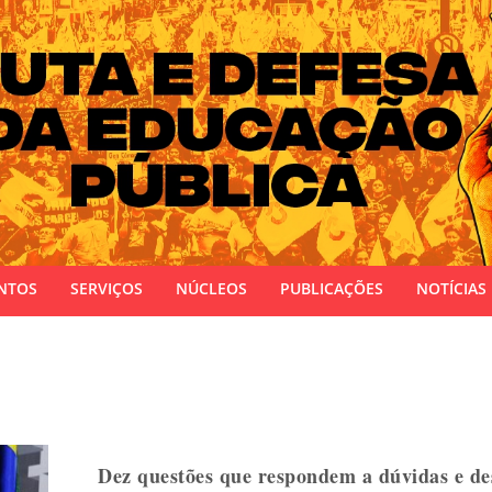
 do Estado do Rio Grande do Sul
NTOS
SERVIÇOS
NÚCLEOS
PUBLICAÇÕES
NOTÍCIAS
Dez questões que respondem a dúvidas e 