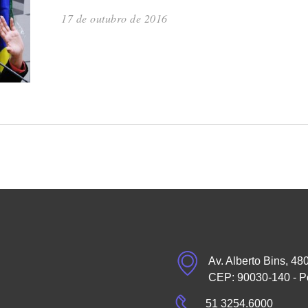
17 de outubro de 2016
Av. Alberto Bins, 48
CEP: 90030-140 - P
51 3254.6000