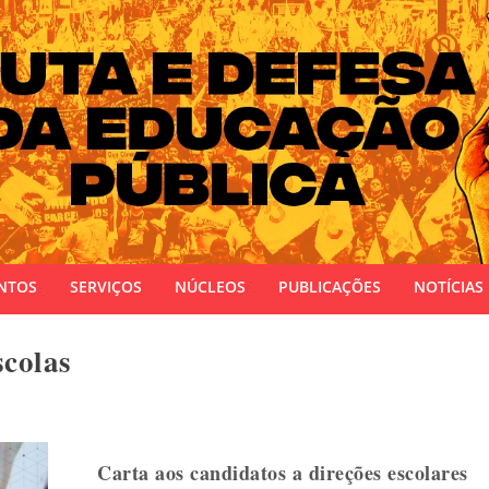
 do Estado do Rio Grande do Sul
NTOS
SERVIÇOS
NÚCLEOS
PUBLICAÇÕES
NOTÍCIAS
scolas
Carta aos candidatos a direções escolares