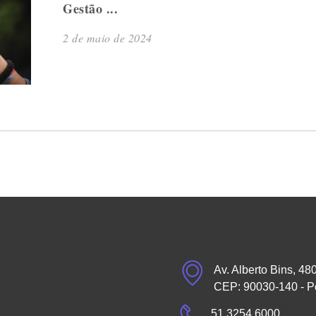
Gestão ...
2 de maio de 2024
Av. Alberto Bins, 48
CEP: 90030-140 - P
51 3254.6000