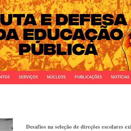
 do Estado do Rio Grande do Sul
NTOS
SERVIÇOS
NÚCLEOS
PUBLICAÇÕES
NOTÍCIAS
Desafios na seleção de direções escolares 