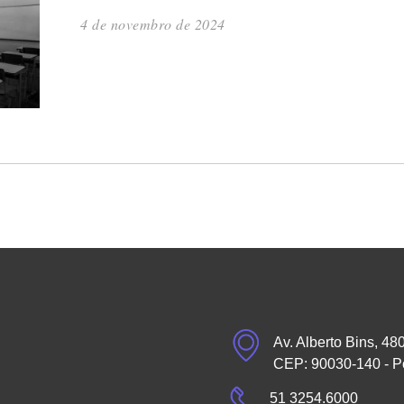
4 de novembro de 2024
Av. Alberto Bins, 48
CEP: 90030-140 - P
51 3254.6000