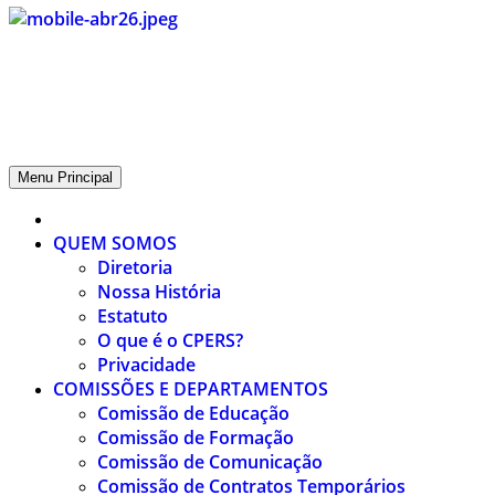
CPERS – Sindicato
CPERS – Sindicato dos Professores e Funcionários de escola do
Estado do Rio Grande do Sul
Menu Principal
QUEM SOMOS
Diretoria
Nossa História
Estatuto
O que é o CPERS?
Privacidade
COMISSÕES E DEPARTAMENTOS
Comissão de Educação
Comissão de Formação
Comissão de Comunicação
Comissão de Contratos Temporários