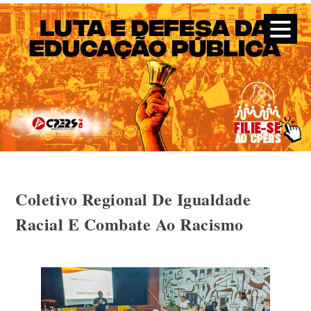
CPERS – Sindicato
CPERS – Sindicato dos Professores e Funcionários de escola
do Estado do Rio Grande do Sul
Skip
Coletivo Regional De Igualdade
to
content
Racial E Combate Ao Racismo