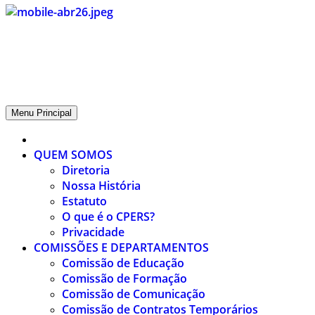
CPERS – Sindicato
CPERS – Sindicato dos Professores e Funcionários de escola do
Estado do Rio Grande do Sul
Menu Principal
QUEM SOMOS
Diretoria
Nossa História
Estatuto
O que é o CPERS?
Privacidade
COMISSÕES E DEPARTAMENTOS
Comissão de Educação
Comissão de Formação
Comissão de Comunicação
Comissão de Contratos Temporários