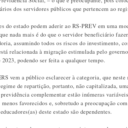
revidência Social, – o que é preocupante, pois coloc
iários dos servidores públicos que pertencem ao regi
res do estado podem aderir ao RS-PREV em uma mo
 que nada mais é do que o servidor beneficiário faze
doria, assumindo todos os riscos do investimento, co
está relacionada à migração estimulada pelo governo
e 2023, podendo ser feita a qualquer tempo.
ERS vem a público esclarecer à categoria, que nest
regime de repartição, portanto, não capitalizada, um
a previdência complementar estão inúmeras variáveis
) menos favorecidos e, sobretudo a preocupação co
educadores(as) deste estado são dependentes.