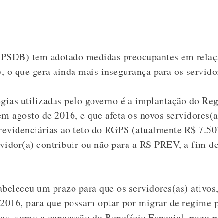
(PSDB) tem adotado medidas preocupantes em relaç
, o que gera ainda mais insegurança para os servido
égias utilizadas pelo governo é a implantação do Re
 agosto de 2016, e que afeta os novos servidores(as
previdenciárias ao teto do RGPS (atualmente R$ 7.50
ervidor(a) contribuir ou não para a RS PREV, a fim d
abeleceu um prazo para que os servidores(as) ativos
 2016, para que possam optar por migrar de regime p
as, como a concessão do Benefício Especial, pago p