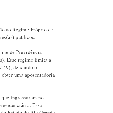
ão ao Regime Próprio de
res(as) públicos.
gime de Previdência
). Esse regime limita a
7,49), deixando o
e obter uma aposentadoria
, que ingressaram no
revidenciário. Essa
elo Estado do Rio Grande