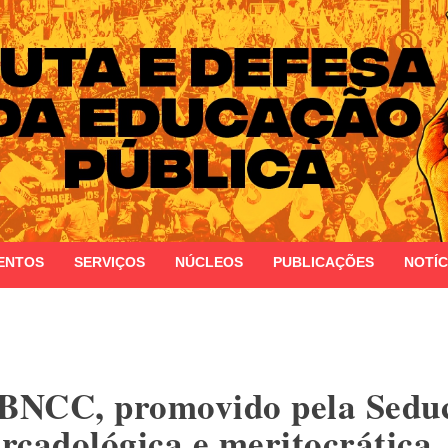
 do Estado do Rio Grande do Sul
ENTOS
SERVIÇOS
NÚCLEOS
PUBLICAÇÕES
NOTÍC
 BNCC, promovido pela Seduc,
rcadológica e meritocrática