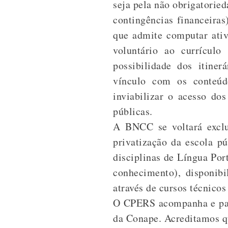
seja pela não obrigatoried
contingências financeira
que admite computar ativi
voluntário ao currículo
possibilidade dos itine
vínculo com os conteúd
inviabilizar o acesso do
públicas.
A BNCC se voltará exclus
privatização da escola p
disciplinas de Língua Po
conhecimento), disponibi
através de cursos técnicos
O CPERS acompanha e part
da Conape. Acreditamos qu