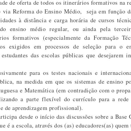
ade de oferta de todos os itinerários formativos na 
s) via Reforma do Ensino Médio, seja em função da 
dades à distância e carga horária de cursos técni
 do ensino médio regular, ou ainda pela tercei
rários formativos (especialmente da Formação Téc
os exigidos em processos de seleção para o en
s estudantes das escolas públicas que desejarem in
ivamente para os testes nacionais e internacion
ública, na medida em que os sistemas de ensino po
rtuguesa e Matemática (em contradição com o propal
lizando a parte flexível do currículo para a rede 
 e de aprendizagem profissional).
icipa desde o início das discussões sobre a Base 
e é a escola, através dos (as) educadores(as) quem