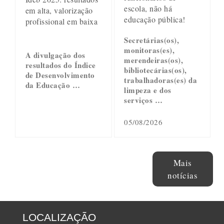
escola, não há
em alta, valorização
educação pública!
profissional em baixa
Secretárias(os),
monitoras(es),
A divulgação dos
merendeiras(os),
resultados do Índice
bibliotecárias(os),
de Desenvolvimento
trabalhadoras(es) da
da Educação …
limpeza e dos
serviços …
05/08/2026
Mais
notícias
LOCALIZAÇÃO