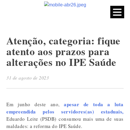
CPERS – Sindicato
CPERS – Sindicato dos Professores e Funcionários de escola
do Estado do Rio Grande do Sul
Skip
to
content
Atenção, categoria: fique
atento aos prazos para
alterações no IPE Saúde
31 de agosto de 2023
apesar de toda a luta
Em junho deste ano,
empreendida pelos servidores(as) estaduais,
Eduardo Leite (PSDB) consumou mais uma de suas
maldades: a reforma do IPE Saúde.